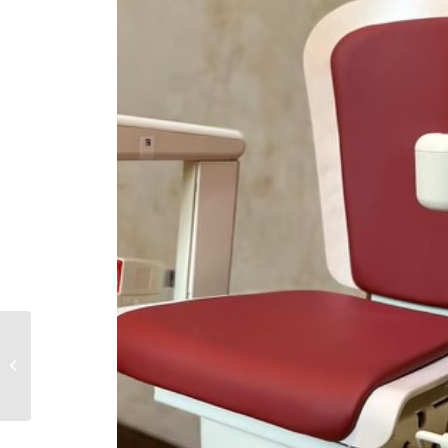
Pose d’un monte
escalier courbe
monorail siège coloris
rouge sur Châtea...