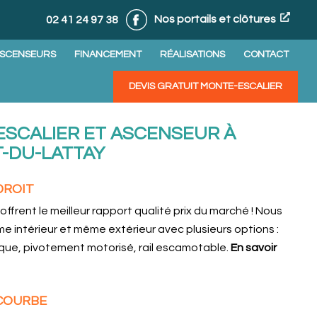
Nos portails et clôtures
02 41 24 97 38
ASCENSEURS
FINANCEMENT
RÉALISATIONS
CONTACT
DEVIS GRATUIT MONTE-ESCALIER
ESCALIER ET ASCENSEUR À
-DU-LATTAY
DROIT
ffrent le meilleur rapport qualité prix du marché ! Nous
 intérieur et même extérieur avec plusieurs options :
que, pivotement motorisé, rail escamotable.
En savoir
 COURBE