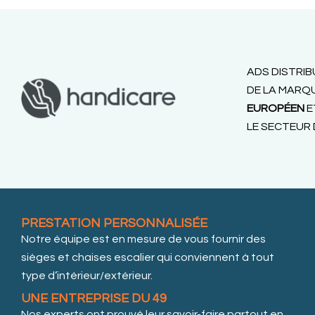
ADS DISTRIB
DE LA MARQ
EUROPÉEN
E
LE SECTEUR 
PRESTATION PERSONNALISÉE
Notre équipe est en mesure de vous fournir des
sièges et chaises escalier qui conviennent à tout
type d’intérieur/extérieur.
UNE ENTREPRISE DU 49
Nos experts ont prouvé leur savoir-faire partout en