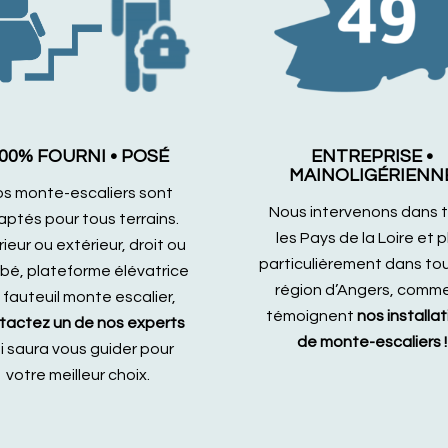
00% FOURNI • POSÉ
ENTREPRISE •
MAINOLIGÉRIENN
s monte-escaliers sont
Nous intervenons dans 
ptés pour tous terrains.
les Pays de la Loire et p
rieur ou extérieur, droit ou
particulièrement dans tou
bé, plateforme élévatrice
région d’Angers, comme
 fauteuil monte escalier,
témoignent
nos installa
tactez un de nos experts
de monte-escaliers !
i saura vous guider pour
votre meilleur choix.