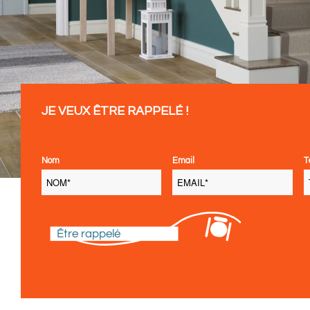
JE VEUX ÊTRE RAPPELÉ !
Nom
Email
T
Être rappelé