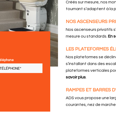
Créés sur mesure, nos mon
tournant s’adaptent à la p
NOS ASCENSEURS PRI
Nos ascenseurs privatifs s
mesure ou standards.
En s
LES PLATEFORMES ÉL
Nos plateformes se décline
éléphone
s’installant dans des escal
plateformes verticales pou
savoir plus
.
RAMPES ET BARRES D
ADS vous propose une lar
courantes, nez de marche